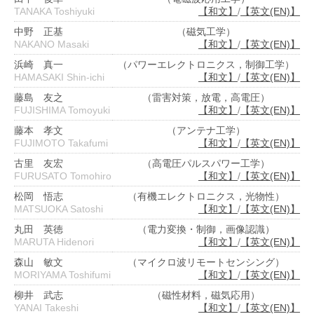
TANAKA Toshiyuki
【和文】
/
【英文(EN)】
中野 正基
（磁気工学）
NAKANO Masaki
【和文】
/
【英文(EN)】
浜崎 真一
（パワーエレクトロニクス，制御工学）
HAMASAKI Shin-ichi
【和文】
/
【英文(EN)】
藤島 友之
（雷害対策，放電，高電圧）
FUJISHIMA Tomoyuki
【和文】
/
【英文(EN)】
藤本 孝文
（アンテナ工学）
FUJIMOTO Takafumi
【和文】
/
【英文(EN)】
古里 友宏
（高電圧パルスパワー工学）
FURUSATO Tomohiro
【和文】
/
【英文(EN)】
松岡 悟志
（有機エレクトロニクス，光物性）
MATSUOKA Satoshi
【和文】
/
【英文(EN)】
丸田 英徳
（電力変換・制御，画像認識）
MARUTA Hidenori
【和文】
/
【英文(EN)】
森山 敏文
（マイクロ波リモートセンシング）
MORIYAMA Toshifumi
【和文】
/
【英文(EN)】
柳井 武志
（磁性材料，磁気応用）
YANAI Takeshi
【和文】
/
【英文(EN)】