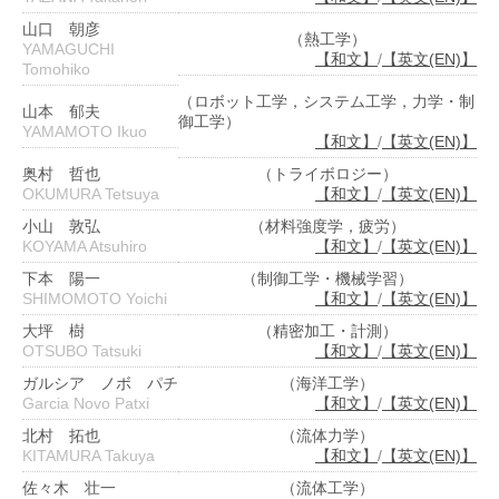
山口 朝彦
（熱工学）
YAMAGUCHI
【和文】
/
【英文(EN)】
Tomohiko
（ロボット工学，システム工学，力学・制
山本 郁夫
御工学）
YAMAMOTO Ikuo
【和文】
/
【英文(EN)】
奥村 哲也
（トライボロジー）
OKUMURA Tetsuya
【和文】
/
【英文(EN)】
小山 敦弘
（材料強度学，疲労）
KOYAMA Atsuhiro
【和文】
/
【英文(EN)】
下本 陽一
（制御工学・機械学習）
SHIMOMOTO Yoichi
【和文】
/
【英文(EN)】
大坪 樹
（精密加工・計測）
OTSUBO Tatsuki
【和文】
/
【英文(EN)】
ガルシア ノボ パチ
（海洋工学）
Garcia Novo Patxi
【和文】
/
【英文(EN)】
北村 拓也
（流体力学）
KITAMURA Takuya
【和文】
/
【英文(EN)】
佐々木 壮一
（流体工学）