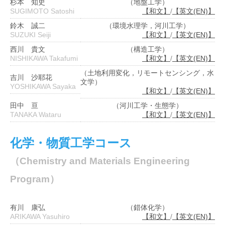
杉本 知史
（地盤工学）
SUGIMOTO Satoshi
【和文】
/
【英文(EN)】
鈴木 誠二
（環境水理学，河川工学）
SUZUKI Seiji
【和文】
/
【英文(EN)】
西川 貴文
（構造工学）
NISHIKAWA Takafumi
【和文】
/
【英文(EN)】
（土地利用変化，リモートセンシング，水
吉川 沙耶花
文学）
YOSHIKAWA Sayaka
【和文】
/
【英文(EN)】
田中 亘
（河川工学・生態学）
TANAKA Wataru
【和文】
/
【英文(EN)】
化学・物質工学コース
（Chemistry and Materials Engineering
Program）
有川 康弘
（錯体化学）
ARIKAWA Yasuhiro
【和文】
/
【英文(EN)】