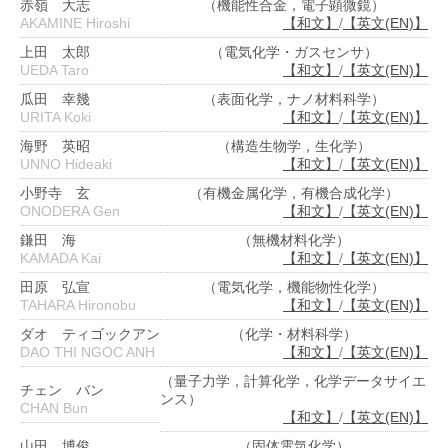
赤嶺 大志
（機能性合金，電子顕微鏡）
AKAMINE Hiroshi
【和文】
/
【英文(EN)】
上田 太郎
（電気化学・ガスセンサ）
UEDA Taro
【和文】
/
【英文(EN)】
瓜田 幸幾
（表面化学，ナノ材料科学）
URITA Koki
【和文】
/
【英文(EN)】
海野 英昭
（構造生物学，生化学）
UNNO Hideaki
【和文】
/
【英文(EN)】
小野寺 玄
（有機金属化学，有機合成化学）
ONODERA Gen
【和文】
/
【英文(EN)】
鎌田 海
（無機材料化学）
KAMADA Kai
【和文】
/
【英文(EN)】
田原 弘宣
（電気化学，機能物性化学）
TAHARA Hironobu
【和文】
/
【英文(EN)】
ダオ ティゴックアン
（化学・材料科学）
DAO THI NGOC ANH
【和文】
/
【英文(EN)】
（量子力学，計算化学，化学データサイエ
チェン バン
ンス）
CHAN Bun
【和文】
/
【英文(EN)】
山田 博俊
（固体電気化学）