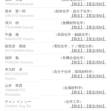
YAMADA Hirotoshi
【和文】
/
【英文(EN)】
尾本 賢一郎
（錯体化学・超分子化学）
OMOTO Kenichiro
【和文】
/
【英文(EN)】
津川 樹
（無機材料化学）
TSUGAWA Tatsuki
【和文】
/
【英文(EN)】
中越 修
（表面化学・触媒化学）
NAKAGOE Osamu
【和文】
/
【英文(EN)】
能登原 展穂
（電気化学，ナノ構造分析）
NOTOHARA Hiroo
【和文】
/
【英文(EN)】
福田 勉
（有機合成化学）
FUKUDA Tsutomu
【和文】
/
【英文(EN)】
本九町 卓
（高分子化学，環境材料学）
MOTOKUCHO
【和文】
/
【英文(EN)】
Suguru
山本 将貴
（金属材料学）
YAMAMOTO
【和文】
/
【英文(EN)】
Masataka
チャン イン シー
（化学工学）
CHANG Ying Shi
【和文】
/
【英文(EN)】