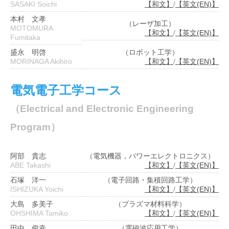
SASAKI Soichi
【和文】
/
【英文(EN)】
本村 文孝
（レーザ加工）
MOTOMURA
【和文】
/
【英文(EN)】
Fumitaka
盛永 明啓
（ロボット工学）
MORINAGA Akihiro
【和文】
/
【英文(EN)】
電気電子工学コース
（Electrical and Electronic Engineering
Program）
阿部 貴志
（電気機器，パワーエレクトロニクス）
ABE Takashi
【和文】
/
【英文(EN)】
石塚 洋一
（電子回路・集積回路工学）
ISHIZUKA Yoichi
【和文】
/
【英文(EN)】
大島 多美子
（プラズマ材料科学）
OHSHIMA Tamiko
【和文】
/
【英文(EN)】
田中 俊幸
（電磁波応用工学）