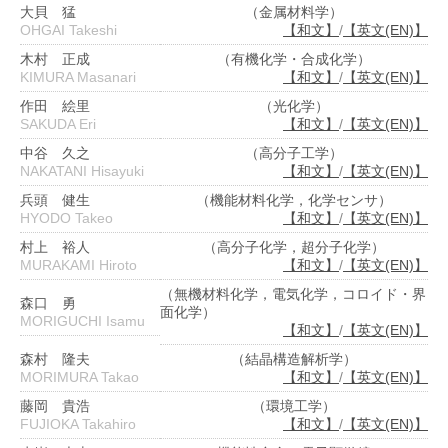
大貝 猛
（金属材料学）
OHGAI Takeshi
【和文】
/
【英文(EN)】
木村 正成
（有機化学・合成化学）
KIMURA Masanari
【和文】
/
【英文(EN)】
作田 絵里
（光化学）
SAKUDA Eri
【和文】
/
【英文(EN)】
中谷 久之
（高分子工学）
NAKATANI Hisayuki
【和文】
/
【英文(EN)】
兵頭 健生
（機能材料化学，化学センサ）
HYODO Takeo
【和文】
/
【英文(EN)】
村上 裕人
（高分子化学，超分子化学）
MURAKAMI Hiroto
【和文】
/
【英文(EN)】
（無機材料化学，電気化学，コロイド・界
森口 勇
面化学）
MORIGUCHI Isamu
【和文】
/
【英文(EN)】
森村 隆夫
（結晶構造解析学）
MORIMURA Takao
【和文】
/
【英文(EN)】
藤岡 貴浩
（環境工学）
FUJIOKA Takahiro
【和文】
/
【英文(EN)】