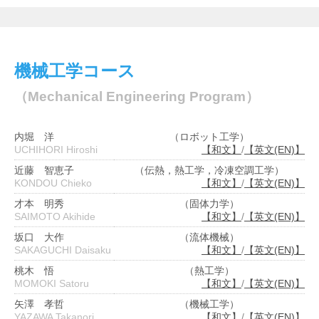
機械工学コース
（Mechanical Engineering Program）
内堀 洋
（ロボット工学）
UCHIHORI Hiroshi
【和文】
/
【英文(EN)】
近藤 智恵子
（伝熱，熱工学，冷凍空調工学）
KONDOU Chieko
【和文】
/
【英文(EN)】
才本 明秀
（固体力学）
SAIMOTO Akihide
【和文】
/
【英文(EN)】
坂口 大作
（流体機械）
SAKAGUCHI Daisaku
【和文】
/
【英文(EN)】
桃木 悟
（熱工学）
MOMOKI Satoru
【和文】
/
【英文(EN)】
矢澤 孝哲
（機械工学）
YAZAWA Takanori
【和文】
/
【英文(EN)】