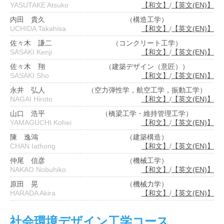
YASUTAKE Atsuko
【和文】
/
【英文(EN)】
内田 貴久
（構造工学）
UCHIDA Takahisa
【和文】
/
【英文(EN)】
佐々木 謙二
（コンクリート工学）
SASAKI Kenji
【和文】
/
【英文(EN)】
佐々木 翔
（建築デザイン（意匠））
SASAKI Sho
【和文】
/
【英文(EN)】
永井 弘人
（空力弾性学，航空工学，振動工学）
NAGAI Hiroto
【和文】
/
【英文(EN)】
山口 浩平
（橋梁工学・維持管理工学）
YAMAGUCHI Kohei
【和文】
/
【英文(EN)】
陳 逸鴻
（建築構造）
CHAN Iathong
【和文】
/
【英文(EN)】
仲尾 信彦
（機械工学）
NAKAO Nobuhiko
【和文】
/
【英文(EN)】
原田 晃
（機械力学）
HARADA Akira
【和文】
/
【英文(EN)】
社会環境デザイン工学コース