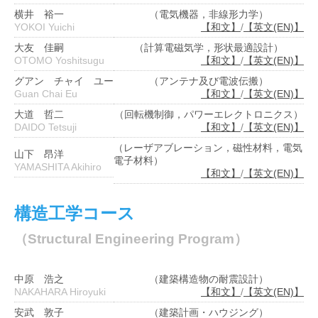
横井 裕一
（電気機器，非線形力学）
YOKOI Yuichi
【和文】
/
【英文(EN)】
大友 佳嗣
（計算電磁気学，形状最適設計）
OTOMO Yoshitsugu
【和文】
/
【英文(EN)】
グアン チャイ ユー
（アンテナ及び電波伝搬）
Guan Chai Eu
【和文】
/
【英文(EN)】
大道 哲二
（回転機制御，パワーエレクトロニクス）
DAIDO Tetsuji
【和文】
/
【英文(EN)】
（レーザアブレーション，磁性材料，電気
山下 昂洋
電子材料）
YAMASHITA Akihiro
【和文】
/
【英文(EN)】
構造工学コース
（Structural Engineering Program）
中原 浩之
（建築構造物の耐震設計）
NAKAHARA Hiroyuki
【和文】
/
【英文(EN)】
安武 敦子
（建築計画・ハウジング）